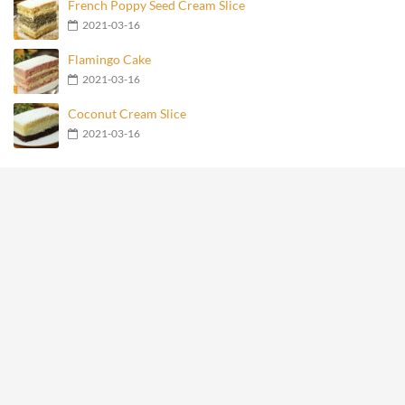
Flamingo Cake
2021-03-16
Coconut Cream Slice
2021-03-16
Most popular recipes
Mozzarella Penguins for your guests
16072
Potato pancakes
2785
Marlenka Balls
980
Homemade Knoppers
876
Mozzarella Penguins