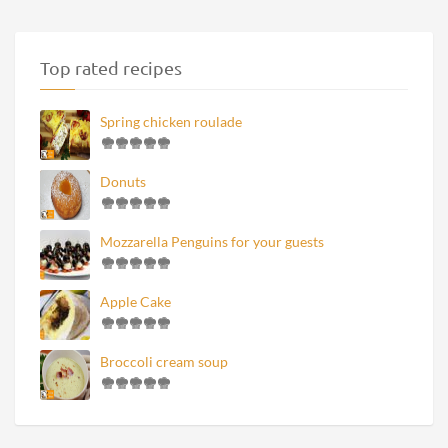
Top rated recipes
Spring chicken roulade
Donuts
Mozzarella Penguins for your guests
Apple Cake
Broccoli cream soup